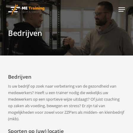
Skip
Menu
to
main
content
Bedrijven
Bedrijven
Is uw bedrijf op zoek naar verbetering van de gezondheid van
medewerkers? Heeft u een trainer nodig die wekelijks uw
medewerkers op een sportieve wijze uitdaagt? Of juist coaching
op zaken als voeding, bewegen en stress? Er zijn tal van
mogelijkheden voor zowel voor ZZP’ers als midden- en kleinbedrijf
(mkb).
Sporten op (uw) locatie