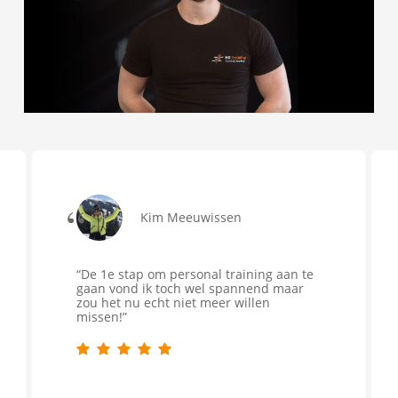
“
Kim Meeuwissen
“
De 1e stap om personal training aan te
gaan vond ik toch wel spannend maar
zou het nu echt niet meer willen
missen!
”