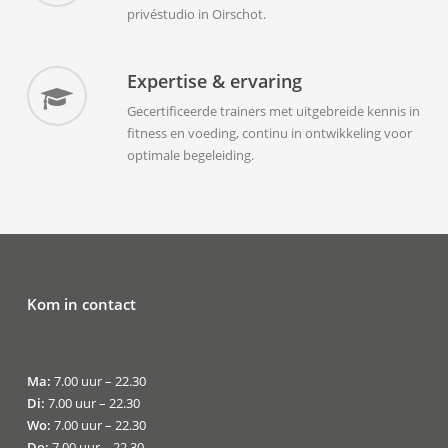
privéstudio in Oirschot.
Expertise & ervaring
Gecertificeerde trainers met uitgebreide kennis in
fitness en voeding, continu in ontwikkeling voor
optimale begeleiding.
Kom in contact
Ma:
7.00 uur – 22.30
Di:
7.00 uur – 22.30
Wo:
7.00 uur – 22.30
Do:
7.00 uur – 22.30