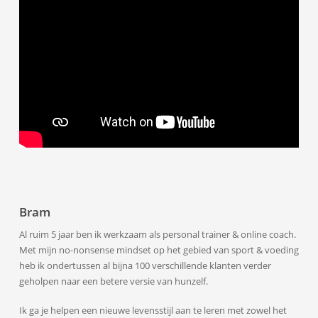
Bram
Al ruim 5 jaar ben ik werkzaam als personal trainer & online coach.
Met mijn no-nonsense mindset op het gebied van sport & voeding
heb ik ondertussen al bijna 100 verschillende klanten verder
geholpen naar een betere versie van hunzelf.
Ik ga je helpen een nieuwe levensstijl aan te leren met zowel het