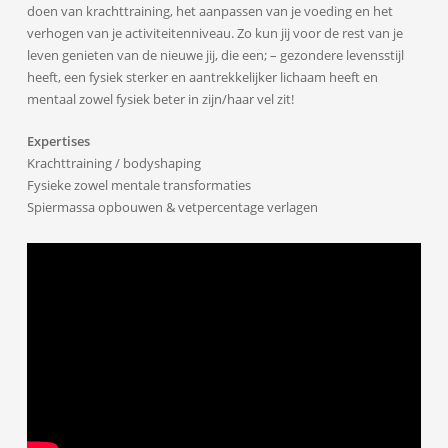
doen van krachttraining, het aanpassen van je voeding en het
verhogen van je activiteitenniveau. Zo kun jij voor de rest van je
leven genieten van de nieuwe jij, die een; – gezondere levensstijl
heeft, een fysiek sterker en aantrekkelijker lichaam heeft en
mentaal zowel fysiek beter in zijn/haar vel zit!
Expertises
Krachttraining / bodyshaping
Fysieke zowel mentale transformaties
Spiermassa opbouwen & vetpercentage verlagen