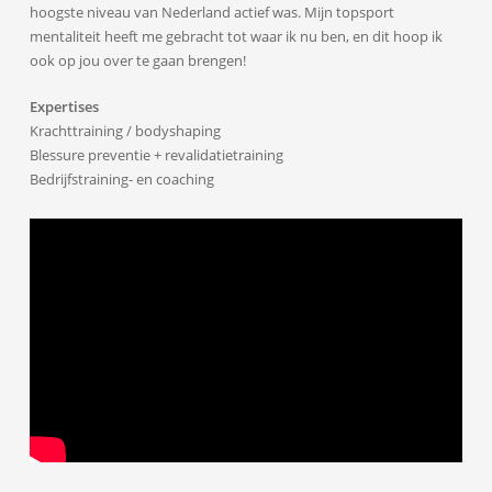
hoogste niveau van Nederland actief was. Mijn topsport
mentaliteit heeft me gebracht tot waar ik nu ben, en dit hoop ik
ook op jou over te gaan brengen!
Expertises
Krachttraining / bodyshaping
Blessure preventie + revalidatietraining
Bedrijfstraining- en coaching