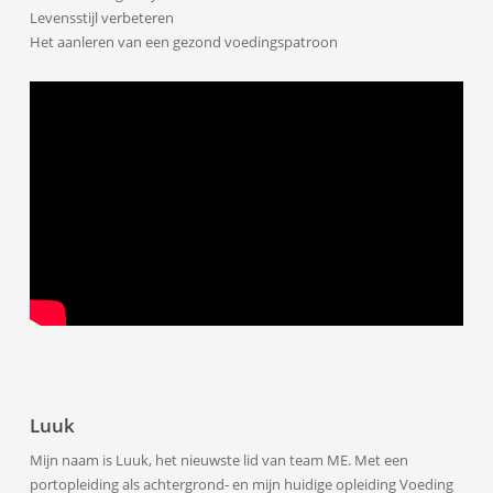
Levensstijl verbeteren
Het aanleren van een gezond voedingspatroon
Luuk
Mijn naam is Luuk, het nieuwste lid van team ME. Met een
portopleiding als achtergrond- en mijn huidige opleiding Voeding