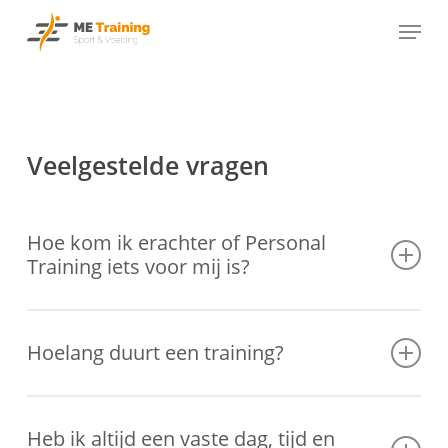
Skip
Menu
to
main
content
Veelgestelde vragen
Hoe kom ik erachter of Personal
Training iets voor mij is?
Wil je weten of Personal Training iets voor je is? Neem dan
contact
met ons op via de mail of telefonisch. Liever direct een
afspraak
Hoelang duurt een training?
maken
? Dat kan! Je bent van harte welkom voor een
vrijblijvend
intakegesprek
of
proeftraining
.
Een Personal Training sessie duurt 1 uur.
Heb ik altijd een vaste dag, tijd en