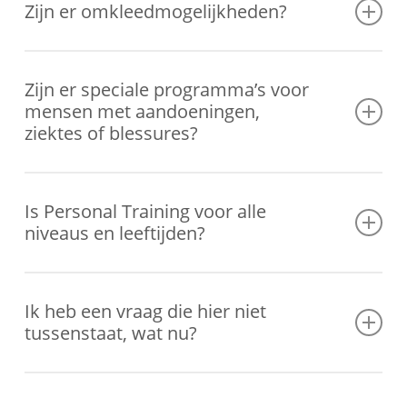
Trainingen. Dit kan zo intensief als jij wenst. Daarnaast hebben we
Zijn er omkleedmogelijkheden?
altijd weeg- en meetmomenten met bijbehorende coaching
gesprekken.
Ja, er is een kleedkamer aanwezig.
Zijn er speciale programma’s voor
mensen met aandoeningen,
ziektes of blessures?
Ja, wij zorgen ervoor dat je een op maat gemaakt programma
krijgt. Zo is Personal Training geschikt voor iedereen.
Is Personal Training voor alle
niveaus en leeftijden?
Personal Training is voor alle niveaus en alle leeftijden.
Ik heb een vraag die hier niet
tussenstaat, wat nu?
Neem
contact
met ons op via de
mail
,
telefoon
of maak een
afspraak
via de website en we helpen je graag verder!