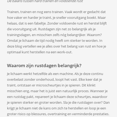
De balans tussen hard trainen en voldoende rust
Trainen, trainen en nog eens trainen. Vaak wordt er gedacht dat
hoe vaker en harder je traint, je sneller vooruitgang boekt. Maar
helaas, dat is een fabeltje. Zonder voldoende rust en herstel blijft
die vooruitgang uit. Rustdagen zijn net zo belangrijk als je
trainingsdagen, en misschien zelfs nóg belangrijker. Waarom?
Omdat je lichaam de tijd nodig heeft om sterker te worden. In
deze blog vertellen we je alles over het belang van rust en hoe je
optimaal kunt herstellen na een work-out.
Waarom zijn rustdagen belangrijk?
Je lichaam werkt hetzelfde als een machine. Als je deze continu
overbelast zonder onderhoud, loopt het vast. Elke keer dat je
traint, ontstaan er microscheurtjes in je spieren. Dit klinkt
misschien eng, maar het is juist een natuurlijk proces. Wanneer je
een rustdag pakt, repareert je lichaam deze scheurtjes, waardoor
je spieren sterker en groter worden. Sla je die rustdagen over? Dan
krijgt je lichaam niet de kans om zich te herstellen en loop je een
groter risico op blessures, overtraining en verminderde prestaties.