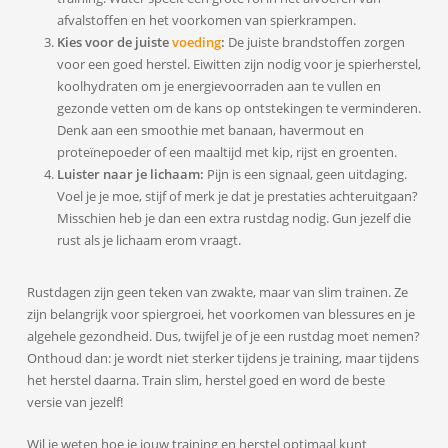
afvalstoffen en het voorkomen van spierkrampen.
Kies voor de juiste
voeding
:
De juiste brandstoffen zorgen
voor een goed herstel. Eiwitten zijn nodig voor je spierherstel,
koolhydraten om je energievoorraden aan te vullen en
gezonde vetten om de kans op ontstekingen te verminderen.
Denk aan een smoothie met banaan, havermout en
proteïnepoeder of een maaltijd met kip, rijst en groenten.
Luister naar je lichaam:
Pijn is een signaal, geen uitdaging.
Voel je je moe, stijf of merk je dat je prestaties achteruitgaan?
Misschien heb je dan een extra rustdag nodig. Gun jezelf die
rust als je lichaam erom vraagt.
Rustdagen zijn geen teken van zwakte, maar van slim trainen. Ze
zijn belangrijk voor spiergroei, het voorkomen van blessures en je
algehele gezondheid. Dus, twijfel je of je een rustdag moet nemen?
Onthoud dan: je wordt niet sterker tijdens je training, maar tijdens
het herstel daarna. Train slim, herstel goed en word de beste
versie van jezelf!
Wil je weten hoe je jouw training en herstel optimaal kunt