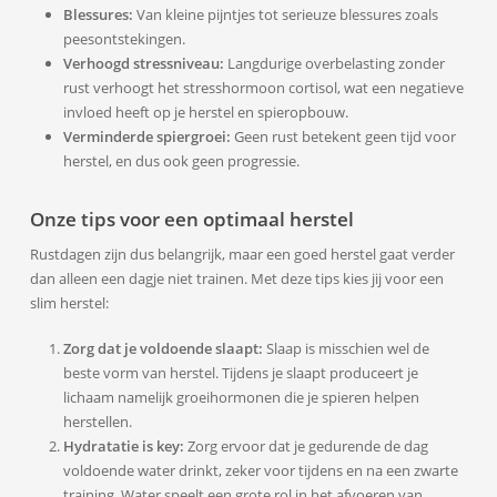
Blessures:
Van kleine pijntjes tot serieuze blessures zoals
peesontstekingen.
Verhoogd stressniveau:
Langdurige overbelasting zonder
rust verhoogt het stresshormoon cortisol, wat een negatieve
invloed heeft op je herstel en spieropbouw.
Verminderde spiergroei:
Geen rust betekent geen tijd voor
herstel, en dus ook geen progressie.
Onze tips voor een optimaal herstel
Rustdagen zijn dus belangrijk, maar een goed herstel gaat verder
dan alleen een dagje niet trainen. Met deze tips kies jij voor een
slim herstel:
Zorg dat je voldoende slaapt:
Slaap is misschien wel de
beste vorm van herstel. Tijdens je slaapt produceert je
lichaam namelijk groeihormonen die je spieren helpen
herstellen.
Hydratatie is key:
Zorg ervoor dat je gedurende de dag
voldoende water drinkt, zeker voor tijdens en na een zwarte
training. Water speelt een grote rol in het afvoeren van