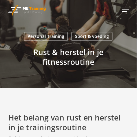
Skip
Menu
to
main
content
Personal Training
Sport & voeding
Rust & herstel in je
fitnessroutine
Het belang van rust en herstel
in je trainingsroutine