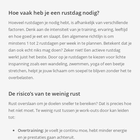
Hoe vaak heb je een rustdag nodig?
Hoeveel rustdagen je nodig hebt, is afhankelijk van verschillende
factoren. Denk aan de intensiteit van je training, ervaring, leeftijd
en hoe goed je eet en slaapt. Een algemene richtlijn is om
minstens 1 tot 2 rustdagen per week in te plannen. Betekent dat je
dan ook echt niks mag doen? Zeker niet! Een actieve rustdag
werkt juist het beste. Door op je rustdagen te kiezen voor lichte
inspanning zoals een wandeling, zwemmen, yoga of een beetje
stretchen, helpt je jouw lichaam om soepel te blijven zonder het te
overbelasten.
De risico’s van te weinig rust
Rust overslaan om je doelen sneller te bereiken? Dat is precies hoe
het níet moet. Te weinig rust tussen je work-outs door kan leiden
tot:
Overtraining:
Je voelt je continu moe, hebt minder energie
en je prestaties gaan achteruit.