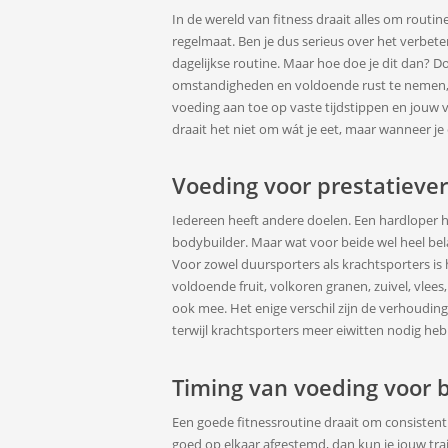
In de wereld van fitness draait alles om routine
regelmaat. Ben je dus serieus over het verbete
dagelijkse routine. Maar hoe doe je dit dan? D
omstandigheden en voldoende rust te nemen, ku
voeding aan toe op vaste tijdstippen en jouw v
draait het niet om wát je eet, maar wanneer je e
Voeding voor prestatieve
Iedereen heeft andere doelen. Een hardloper h
bodybuilder. Maar wat voor beide wel heel bela
Voor zowel duursporters als krachtsporters is 
voldoende fruit, volkoren granen, zuivel, vlees
ook mee. Het enige verschil zijn de verhouding
terwijl krachtsporters meer eiwitten nodig he
Timing van voeding voor b
Een goede fitnessroutine draait om consistenti
goed op elkaar afgestemd, dan kun je jouw train