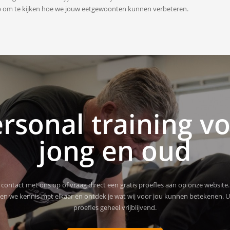
 om te kijken hoe we jouw eetgewoonten kunnen verbeteren.
rsonal training v
jong en oud
ontact met ons op of vraag direct een gratis proefles aan op onze website.
en we kennis met elkaar en ontdek je wat wij voor jou kunnen betekenen. Ui
proefles geheel vrijblijvend.