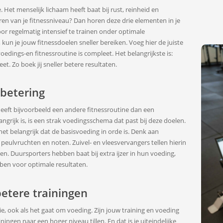
. Het menselijk lichaam heeft baat bij rust, reinheid en
ren van je fitnessniveau? Dan horen deze drie elementen in je
oor regelmatig intensief te trainen onder optimale
n je jouw fitnessdoelen sneller bereiken. Voeg hier de juiste
oedings-en fitnessroutine is compleet. Het belangrijkste is:
et. Zo boek jij sneller betere resultaten.
rbetering
eeft bijvoorbeeld een andere fitnessroutine dan een
ngrijk is, is een strak voedingsschema dat past bij deze doelen.
het belangrijk dat de basisvoeding in orde is. Denk aan
, peulvruchten en noten. Zuivel- en vleesvervangers tellen hierin
en. Duursporters hebben baat bij extra ijzer in hun voeding,
bben voor optimale resultaten.
etere trainingen
e, ook als het gaat om voeding. Zijn jouw training en voeding
ingen naar een hoger niveau tillen. En dat is je uiteindelijke