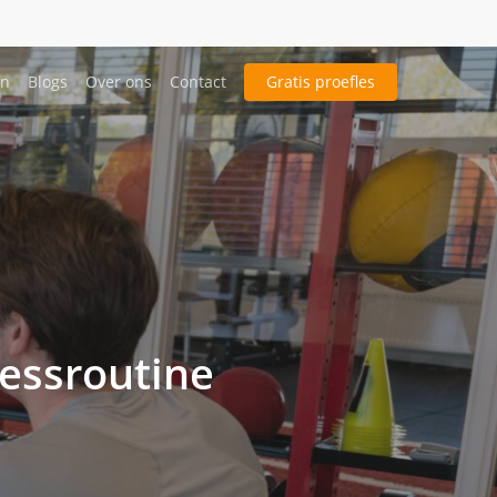
en
Blogs
Over ons
Contact
Gratis proefles
nessroutine