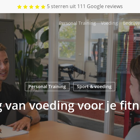
5 sterren uit 111 Google reviews
Personal Training
Voeding
Bedrijv
Personal Training
Sport & voeding
 van voeding voor je fit