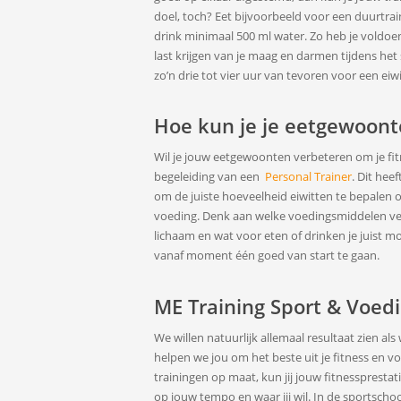
doel, toch? Eet bijvoorbeeld voor een duurtra
drink minimaal 500 ml water. Zo heb je voldoend
last krijgen van je maag en darmen tijdens het
zo’n drie tot vier uur van tevoren voor een ei
Hoe kun je je eetgewoont
Wil je jouw eetgewoonten verbeteren om je fi
begeleiding van een
Personal Trainer
. Dit hee
om de juiste hoeveelheid eiwitten te bepalen o
voeding. Denk aan welke voedingsmiddelen veel 
lichaam en wat voor eten of drinken je juist mo
vanaf moment één goed van start te gaan.
ME Training Sport & Voedi
We willen natuurlijk allemaal resultaat zien al
helpen we jou om het beste uit je fitness en v
trainingen op maat, kun jij jouw fitnessprestat
op jouw tempo en waar jij wil. In de sportscho