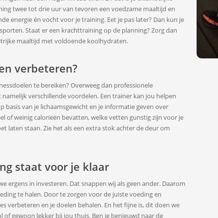
ining twee tot drie uur van tevoren een voedzame maaltijd en
e energie én vocht voor je training. Eet je pas later? Dan kun je
 sporten. Staat er een krachttraining op de planning? Zorg dan
witrijke maaltijd met voldoende koolhydraten.
en verbeteren?
tnessdoelen te bereiken? Overweeg dan professionele
ft namelijk verschillende voordelen. Een trainer kan jou helpen
p basis van je lichaamsgewicht en je informatie geven over
of weinig calorieën bevatten, welke vetten gunstig zijn voor je
et laten staan. Zie het als een extra stok achter de deur om
ng staat voor je klaar
s we ergens in investeren. Dat snappen wij als geen ander. Daarom
oeding te halen. Door te zorgen voor de juiste voeding en
ies verbeteren en je doelen behalen. En het fijne is, dit doen we
ol of gewoon lekker bij jou thuis. Ben je benieuwd naar de