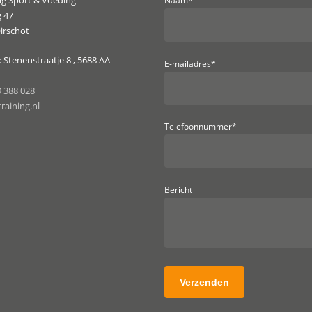
ng Sport & Voeding
Naam*
 47
irschot
 Stenenstraatje 8 , 5688 AA
E-mailadres*
9 388 028
raining.nl
Telefoonnummer*
Bericht