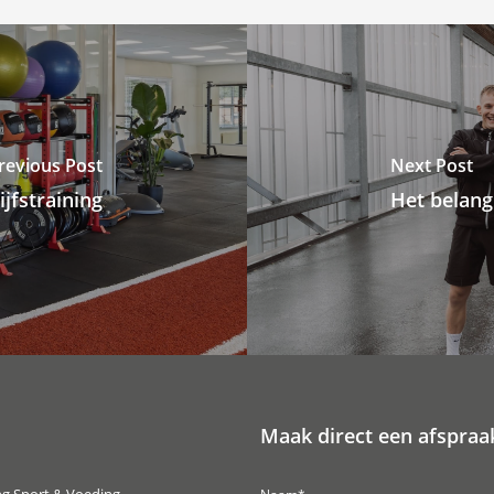
revious Post
Next Post
jfstraining
Het belang
Maak direct een afspraa