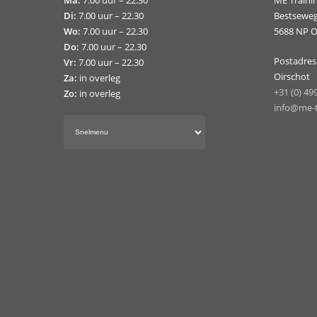
Ma:
7.00 uur – 22.30
ME Traini
Di:
7.00 uur – 22.30
Bestseweg
Wo:
7.00 uur – 22.30
5688 NP O
Do:
7.00 uur – 22.30
Postadres:
Vr:
7.00 uur – 22.30
Oirschot
Za:
in overleg
+31 (0) 49
Zo:
in overleg
info@me-t