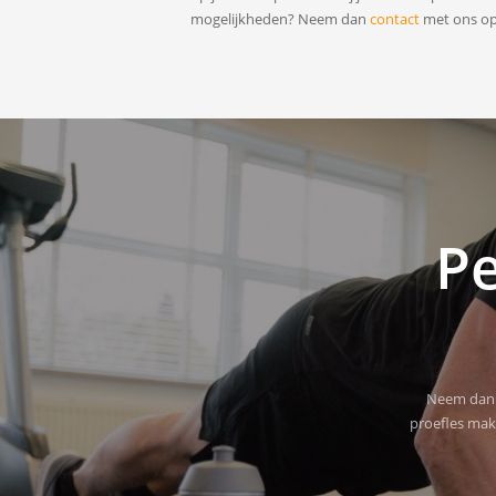
mogelijkheden? Neem dan
contact
met ons op
Pe
Neem dan c
proefles mak