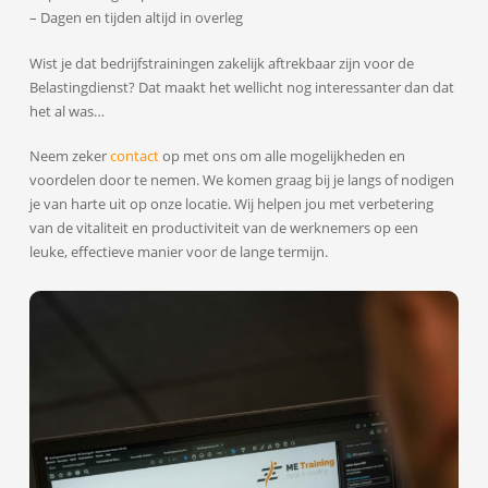
– Dagen en tijden altijd in overleg
Wist je dat bedrijfstrainingen zakelijk aftrekbaar zijn voor de
Belastingdienst? Dat maakt het wellicht nog interessanter dan dat
het al was…
Neem zeker
contact
op met ons om alle mogelijkheden en
voordelen door te nemen. We komen graag bij je langs of nodigen
je van harte uit op onze locatie. Wij helpen jou met verbetering
van de vitaliteit en productiviteit van de werknemers op een
leuke, effectieve manier voor de lange termijn.